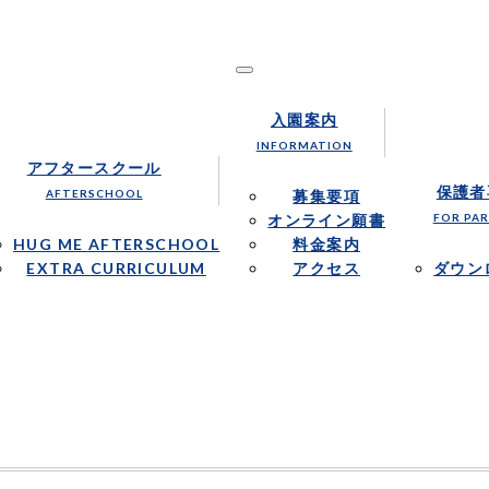
1才からの英語保育を行います。
nal School｜ハグミー・インターナショナルス
入園案内
INFORMATION
アフタースクール
保護者
AFTERSCHOOL
募集要項
オンライン願書
FOR PA
HUG ME AFTERSCHOOL
料金案内
EXTRA CURRICULUM
アクセス
ダウン