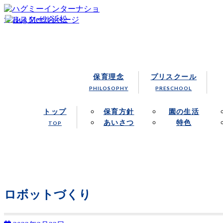
浜松市にあるハグミー・インターナショナルスクールでは、
浜松の保育園／Hug Me Internatio
保育理念
プリスクール
PHILOSOPHY
PRESCHOOL
トップ
保育方針
園の生活
あいさつ
特色
TOP
ロボットづくり