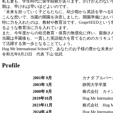
私も妻も、学生時代に留学経験があります。かけがえのない
期は、早ければ早いほどよいのです。
「未来を担っていく子どもたちに、幼少期から英語を学べる
こんな想いで、当園の開園を決意しました。開園準備におい
特に力を入れたのは、教材や教育法です。GrapeSEED
るような教育法に力を入れています。
また、今年度からの幼児教育・保育の無償化に伴い、親御さ
当園は卒園後も、一貫した英語能力を育てるためのカリキュ
て活躍する第一歩となることでしょう。
Hug Me International Schoolで、あなたのお子様
令和元年8月23日 代表 下山 信武
Profile
2001年 9月
カナダ アルバー
2003年 3月
静岡大学卒業
2008年 8月
株式会社 カイ
2019年10月
Hug Me Intern
2023年11月
株式会社 Hug 
2024年 4月
Hug Me Intern