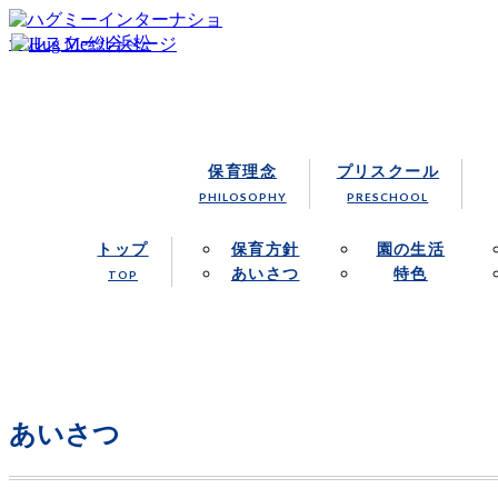
浜松市にあるハグミー・インターナショナルスクールでは、
浜松の保育園／Hug Me Internatio
保育理念
プリスクール
PHILOSOPHY
PRESCHOOL
トップ
保育方針
園の生活
あいさつ
特色
TOP
あいさつ