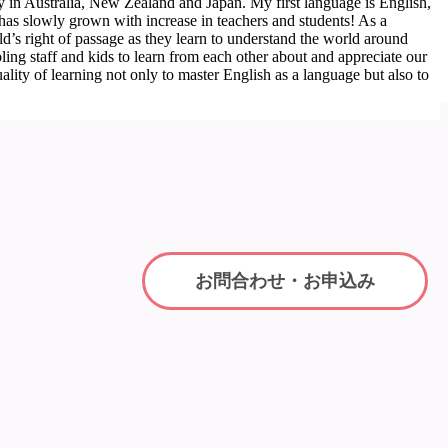
in Australia, New Zealand and Japan. My first language is English,
has slowly grown with increase in teachers and students! As a
ild’s right of passage as they learn to understand the world around
bling staff and kids to learn from each other about and appreciate our
quality of learning not only to master English as a language but also to
お問合わせ・お申込み