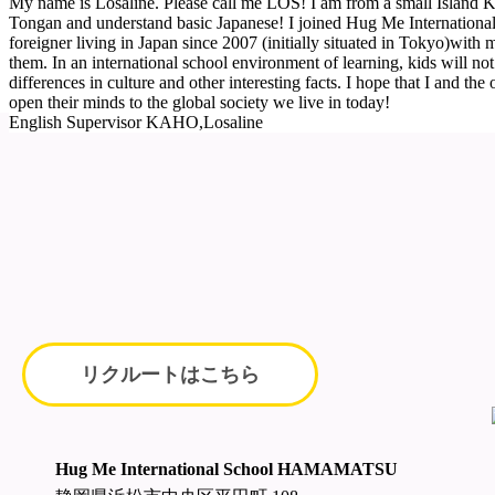
My name is Losaline. Please call me LOS! I am from a small Island K
Tongan and understand basic Japanese! I joined Hug Me International 
foreigner living in Japan since 2007 (initially situated in Tokyo)with 
them. In an international school environment of learning, kids will not
differences in culture and other interesting facts. I hope that I and th
open their minds to the global society we live in today!
English Supervisor KAHO,Losaline
リクルートはこちら
Hug Me International School HAMAMATSU