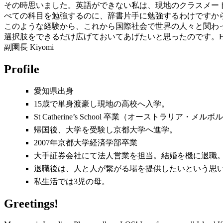
その時思いました。英語ができない私は、現地のクラスメー
べての科目を勉強するのに、辞書片手に勉強するわけですか
このような経験から、これから国際社会で世界の人々と関わ
選択肢をできるだけ広げておいてあげたいと思ったのです。H
副園長 Kiyomi
Profile
愛知県出身
15歳で単身渡豪し現地の高校へ入学。
St Catherine’s School 卒業（オーストラリア・メル
帰国後、大学を受験し京都大学へ進学。
2007年京都大学経済学部卒業
大手証券会社にて法人営業を担当。結婚を機に退職
退職後は、人と人が繋がる場を提供したいという思
私生活では3児の母。
Greetings!