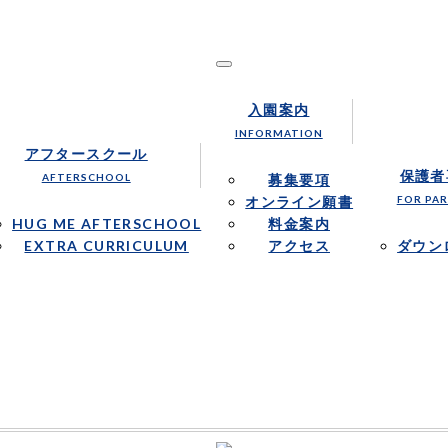
1才からの英語保育を行います。
nal School｜ハグミー・インターナショナルス
入園案内
INFORMATION
アフタースクール
保護者
AFTERSCHOOL
募集要項
オンライン願書
FOR PA
HUG ME AFTERSCHOOL
料金案内
EXTRA CURRICULUM
アクセス
ダウン