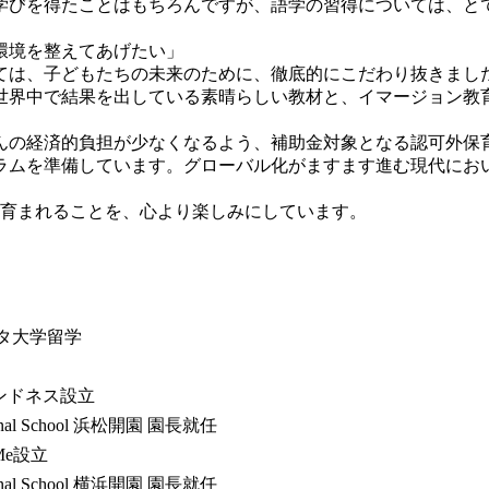
学びを得たことはもちろんですが、語学の習得については、と
環境を整えてあげたい」
ては、子どもたちの未来のために、徹底的にこだわり抜きまし
という世界中で結果を出している素晴らしい教材と、イマージョン
んの経済的負担が少なくなるよう、補助金対象となる認可外保
ラムを準備しています。グローバル化がますます進む現代にお
の豊かな未来が育まれることを、心より楽しみにしています。
タ大学留学
ンドネス設立
ational School 浜松開園 園長就任
Me設立
ational School 横浜開園 園長就任