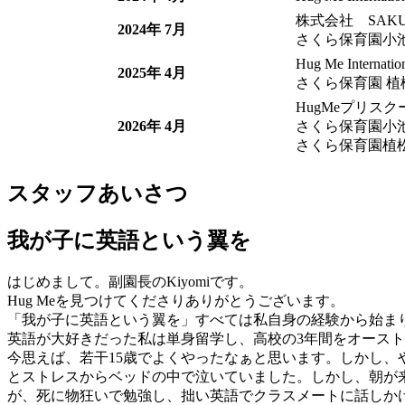
株式会社 SAK
2024年 7月
さくら保育園小
Hug Me Internat
2025年 4月
さくら保育園 植
HugMeプリス
2026年 4月
さくら保育園小
さくら保育園植
スタッフあいさつ
我が子に英語という翼を
はじめまして。副園長のKiyomiです。
Hug Meを見つけてくださりありがとうございます。
「我が子に英語という翼を」すべては私自身の経験から始ま
英語が大好きだった私は単身留学し、高校の3年間をオース
今思えば、若干15歳でよくやったなぁと思います。しかし
とストレスからベッドの中で泣いていました。しかし、朝が
が、死に物狂いで勉強し、拙い英語でクラスメートに話しか