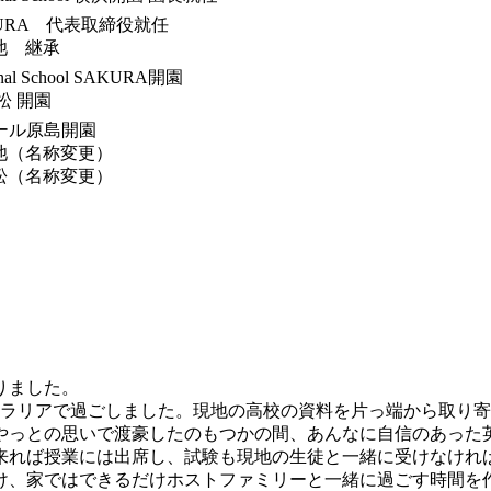
URA 代表取締役就任
池 継承
ional School SAKURA開園
松 開園
クール原島開園
池（名称変更）
松（名称変更）
りました。
トラリアで過ごしました。現地の高校の資料を片っ端から取り
、やっとの思いで渡豪したのもつかの間、あんなに自信のあった
来れば授業には出席し、試験も現地の生徒と一緒に受けなけれ
け、家ではできるだけホストファミリーと一緒に過ごす時間を