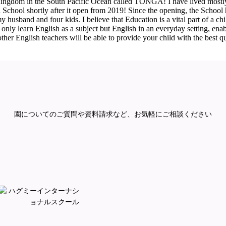
ingdom in the South Pacific Ocean called TONGA! I have lived mostly 
School shortly after it open from 2019! Since the opening, the School 
my husband and four kids. I believe that Education is a vital part of a ch
 only learn English as a subject but English in an everyday setting, ena
e other English teachers will be able to provide your child with the best 
園についてのご質問や資料請求など、
お気軽にご相談ください