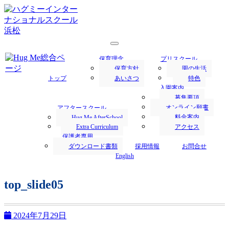
浜松市にあるハグミー・インターナショナルスクールでは、
1才からの英語保育を行います。
浜松の保育園／Hug Me International
保育理念
プリスクール
School｜ハグミー・インターナショナ
保育方針
園の生活
トップ
あいさつ
特色
ルスクール
入園案内
募集要項
オンライン願書
アフタースクール
料金案内
Hug Me AfterSchool
Extra Curriculum
アクセス
保護者専用
ダウンロード書類
採用情報
お問合せ
English
top_slide05
2024年7月29日