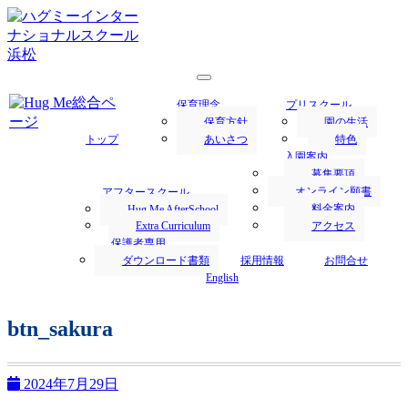
浜松市にあるハグミー・インターナショナルスクールでは、
1才からの英語保育を行います。
浜松の保育園／Hug Me International
保育理念
プリスクール
School｜ハグミー・インターナショナ
保育方針
園の生活
トップ
あいさつ
特色
ルスクール
入園案内
募集要項
オンライン願書
アフタースクール
料金案内
Hug Me AfterSchool
Extra Curriculum
アクセス
保護者専用
ダウンロード書類
採用情報
お問合せ
English
btn_sakura
2024年7月29日