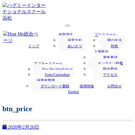
浜松市にあるハグミー・インターナショナルスクールでは、
1才からの英語保育を行います。
浜松の保育園／Hug Me International
保育理念
プリスクール
School｜ハグミー・インターナショナ
保育方針
園の生活
トップ
あいさつ
特色
ルスクール
入園案内
募集要項
オンライン願書
アフタースクール
料金案内
Hug Me AfterSchool
Extra Curriculum
アクセス
保護者専用
ダウンロード書類
採用情報
お問合せ
English
btn_price
2020年2月26日