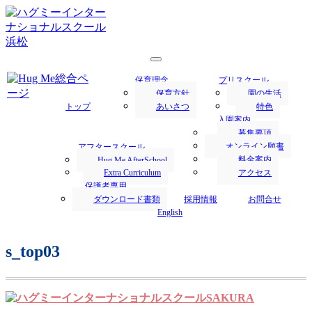
浜松市にあるハグミー・インターナショナルスクールでは、
1才からの英語保育を行います。
浜松の保育園／Hug Me International
保育理念
プリスクール
School｜ハグミー・インターナショナ
保育方針
園の生活
トップ
あいさつ
特色
ルスクール
入園案内
募集要項
オンライン願書
アフタースクール
料金案内
Hug Me AfterSchool
Extra Curriculum
アクセス
保護者専用
ダウンロード書類
採用情報
お問合せ
English
s_top03