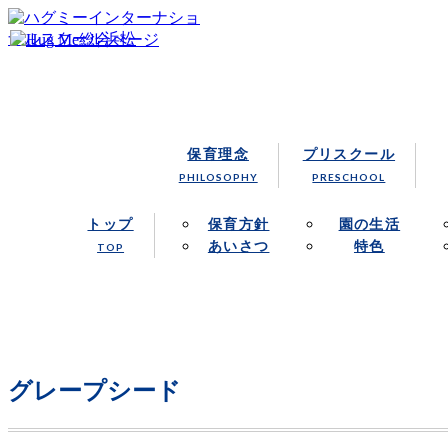
浜松市にあるハグミー・インターナショナルスクールでは、
浜松の保育園／Hug Me Internatio
保育理念
プリスクール
PHILOSOPHY
PRESCHOOL
トップ
保育方針
園の生活
あいさつ
特色
TOP
グレープシード