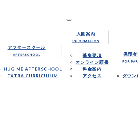
1才からの英語保育を行います。
nal School｜ハグミー・インターナショナルス
入園案内
INFORMATION
アフタースクール
保護者
AFTERSCHOOL
募集要項
オンライン願書
FOR PA
HUG ME AFTERSCHOOL
料金案内
EXTRA CURRICULUM
アクセス
ダウン