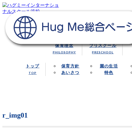
浜松市にあるハグミー・インターナショナルスクールでは、
浜松の保育園／Hug Me Internatio
保育理念
プリスクール
PHILOSOPHY
PRESCHOOL
トップ
保育方針
園の生活
あいさつ
特色
TOP
r_img01