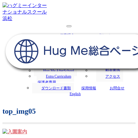
浜松市にあるハグミー・インターナショナルスクールでは、
1才からの英語保育を行います。
浜松の保育園／Hug Me International
保育理念
プリスクール
School｜ハグミー・インターナショナ
保育方針
園の生活
トップ
あいさつ
特色
ルスクール
入園案内
募集要項
オンライン願書
アフタースクール
料金案内
Hug Me AfterSchool
Extra Curriculum
アクセス
保護者専用
ダウンロード書類
採用情報
お問合せ
English
top_img05