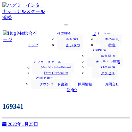
浜松市にあるハグミー・インターナショナルスクールでは、
1才からの英語保育を行います。
浜松の保育園／Hug Me International
保育理念
プリスクール
School｜ハグミー・インターナショナ
保育方針
園の生活
トップ
あいさつ
特色
ルスクール
入園案内
募集要項
オンライン願書
アフタースクール
料金案内
Hug Me AfterSchool
Extra Curriculum
アクセス
保護者専用
ダウンロード書類
採用情報
お問合せ
English
169341
2022年1月25日