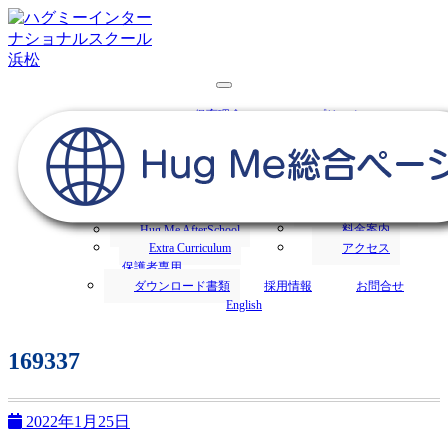
浜松市にあるハグミー・インターナショナルスクールでは、
1才からの英語保育を行います。
浜松の保育園／Hug Me International
保育理念
プリスクール
School｜ハグミー・インターナショナ
保育方針
園の生活
トップ
あいさつ
特色
ルスクール
入園案内
募集要項
オンライン願書
アフタースクール
料金案内
Hug Me AfterSchool
Extra Curriculum
アクセス
保護者専用
ダウンロード書類
採用情報
お問合せ
English
169337
2022年1月25日