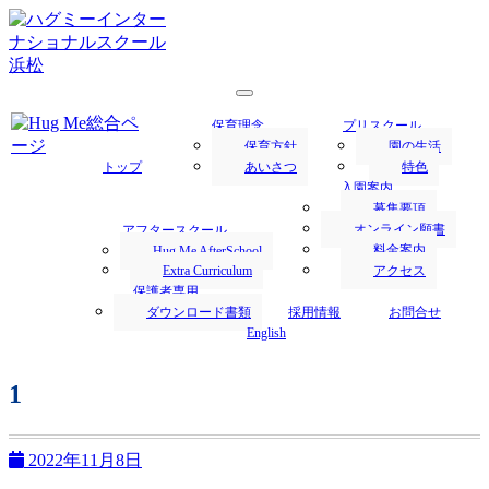
浜松市にあるハグミー・インターナショナルスクールでは、
1才からの英語保育を行います。
浜松の保育園／Hug Me International
保育理念
プリスクール
School｜ハグミー・インターナショナ
保育方針
園の生活
トップ
あいさつ
特色
ルスクール
入園案内
募集要項
オンライン願書
アフタースクール
料金案内
Hug Me AfterSchool
Extra Curriculum
アクセス
保護者専用
ダウンロード書類
採用情報
お問合せ
English
1
2022年11月8日