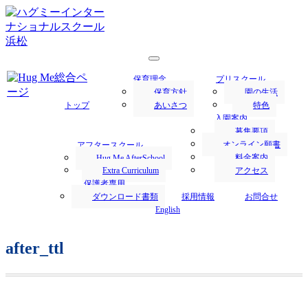
浜松市にあるハグミー・インターナショナルスクールでは、
1才からの英語保育を行います。
浜松の保育園／Hug Me International
保育理念
プリスクール
School｜ハグミー・インターナショナ
保育方針
園の生活
トップ
あいさつ
特色
ルスクール
入園案内
募集要項
オンライン願書
アフタースクール
料金案内
Hug Me AfterSchool
Extra Curriculum
アクセス
保護者専用
ダウンロード書類
採用情報
お問合せ
English
after_ttl